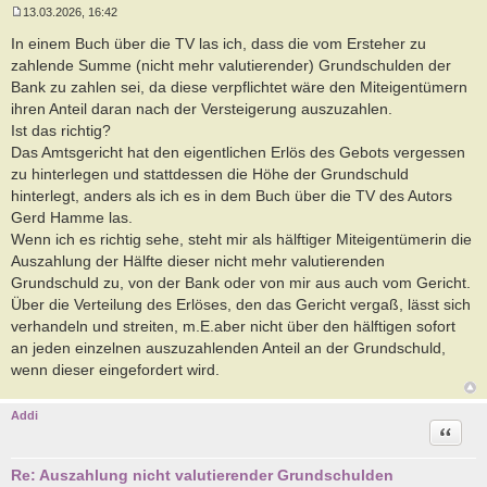
13.03.2026, 16:42
B
e
In einem Buch über die TV las ich, dass die vom Ersteher zu
i
zahlende Summe (nicht mehr valutierender) Grundschulden der
t
r
Bank zu zahlen sei, da diese verpflichtet wäre den Miteigentümern
a
ihren Anteil daran nach der Versteigerung auszuzahlen.
g
Ist das richtig?
Das Amtsgericht hat den eigentlichen Erlös des Gebots vergessen
zu hinterlegen und stattdessen die Höhe der Grundschuld
hinterlegt, anders als ich es in dem Buch über die TV des Autors
Gerd Hamme las.
Wenn ich es richtig sehe, steht mir als hälftiger Miteigentümerin die
Auszahlung der Hälfte dieser nicht mehr valutierenden
Grundschuld zu, von der Bank oder von mir aus auch vom Gericht.
Über die Verteilung des Erlöses, den das Gericht vergaß, lässt sich
verhandeln und streiten, m.E.aber nicht über den hälftigen sofort
an jeden einzelnen auszuzahlenden Anteil an der Grundschuld,
wenn dieser eingefordert wird.
Addi
Zitat
Re: Auszahlung nicht valutierender Grundschulden