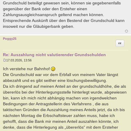
Grundschuld beteiligt gewesen sein, können sie gegebenenfalls
gegenüber der Bank oder den Ersteher einen
Zahlungsausgleichsanspruch geltend machen können.
Entsprechende Auskünft über den Bestend der Grundschuld kann
insoweit nur die Gläubigerbank geben.
Poggy25
Zitat
Re: Auszahlung nicht valutierender Grundschulden
17.03.2026, 13:56
B
e
Ich verstehe nur Bahnhof
i
Die Grundschuld war vor dem Erbfall von meinem Vater längst
t
r
abbezahlt und es gibt seither eine löschungsbewilligung.
a
Da ich dringend auf meinen Anteil an der grundschuldhöhe, die als
g
übererlös bei der Hinterlegungsstelle hinterlegt wurde, abgewiesen
bin, kann ich mich nicht abhängig machen von irgendwelchen
Bedingungen der Antragstellerin des Verfahrens , die aus
taktischen Gründen die Auszahlung meines Anteils jetzt, da ich bis
nächsten Montag die Erbschaftsteuer zahlen muss, habe ich
gehofft, dass die Bank mir meinen Anteil auszahlen könnte, ich
denke, dass die Hinterlegung als „übererlös“ mit dem Ersteher