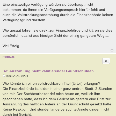
Eine einstweilige Verfügung würden sie überhaupt nicht
bekommen, da ihnen ein Verfügungsanspruch hierfür fehlt und
auch die Vollstreckungsandrohung durch die Finanzbehörde keinen
Verfügungsgrund darstellt.
Wie gesagt fahren sie direkt zur Finanzbehörde und klären sie dies
persönlich, das ist aus hiesiger Sicht der einzig gangbare Weg….
Viel Erfolg..
Poggy25
Zitat
Re: Auszahlung nicht valutierender Grundschulden
18.03.2026, 04:24
B
e
Wie könnte ich einen vollstreckbaren Titel (Urteil) erlangen?
i
Die Finanzbehörde ist leider in einer ganz andren Stadt, 2 Stunden
t
r
von mir. Der Sachbearbeiter rief mich heute an, weil ich ihm
a
geschrieben hatte, dass ich dem Gericht bis gestern eine Frist zur
g
Auszahlung des hälftigen Anteils an der Grundschuld gesetzt hätte.
Keine Reaktion. Und stundenlange versuchte Anrufe gingen nicht
durch bei Gericht.