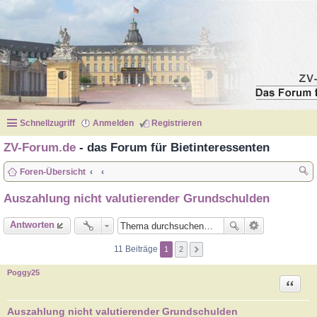
Schnellzugriff
Anmelden
Registrieren
ZV-Forum.de
- das Forum für Bietinteressenten
Foren-Übersicht
uc
Auszahlung nicht valutierender Grundschulden
he
Antworten
11 Beiträge
1
2
Poggy25
Zitat
Auszahlung nicht valutierender Grundschulden