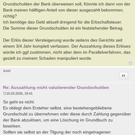
r
Grundschulden der Bank überweisen soll, Könnte ich dann von der
a
Bank meinen hälftigen Anteil von dieser ausgezahlt bekommen,
g
richtig?
Ich benötige das Geld aktuell dringend für die Erbschaftsteuer.
Die Summe dieser Grundschulden ist ein feststehender Betrag.
Der Erlös dieser Versteigerung wurde seitens des Gerichts seit
einem 3/4 Jahr komplett verfassen. Der Auszahlung dieses Erlöses
würde ich ggf.zustimmen, nicht aber dem im Parallelverfahren, das
gezielt zu meinem Schaden manipuliert wurde.
Addi
Zitat
Re: Auszahlung nicht valutierender Grundschulden
15.03.2026, 19:41
B
e
So geht es nicht.
i
Es obliegt dem Ersteher selbst, eine bestehengebliebene
t
r
Grundschuld zu übernehmen oder diese durch Zahlung gegenüber
a
der Bank abzulösen, um eine Löschung im Grundbuch zu
g
bewirken.
Sollten sie selbst an der Tilgung der noch eingetragenen