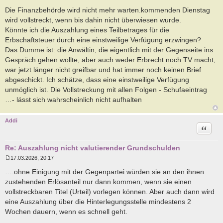
B
e
Die Finanzbehörde wird nicht mehr warten.kommenden Dienstag
i
wird vollstreckt, wenn bis dahin nicht überwiesen wurde.
t
r
Könnte ich die Auszahlung eines Teilbetrages für die
a
Erbschaftsteuer durch eine einstweilige Verfügung erzwingen?
g
Das Dumme ist: die Anwältin, die eigentlich mit der Gegenseite ins
Gespräch gehen wollte, aber auch weder Erbrecht noch TV macht,
war jetzt länger nicht greifbar und hat immer noch keinen Brief
abgeschickt. Ich schätze, dass eine einstweilige Verfügung
unmöglich ist. Die Vollstreckung mit allen Folgen - Schufaeintrag
…- lässt sich wahrscheinlich nicht aufhalten
Addi
Zitat
Re: Auszahlung nicht valutierender Grundschulden
17.03.2026, 20:17
B
e
….ohne Einigung mit der Gegenpartei würden sie an den ihnen
i
zustehenden Erlösanteil nur dann kommen, wenn sie einen
t
r
vollstreckbaren Titel (Urteil) vorlegen können. Aber auch dann wird
a
eine Auszahlung über die Hinterlegungsstelle mindestens 2
g
Wochen dauern, wenn es schnell geht.