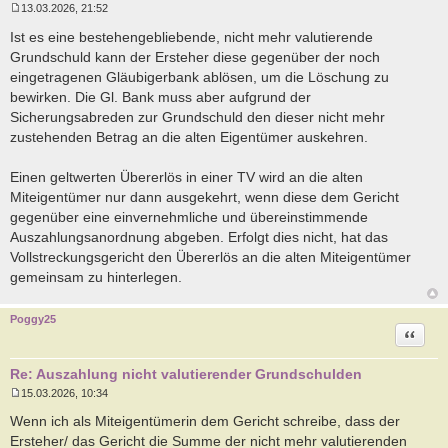
13.03.2026, 21:52
B
e
Ist es eine bestehengebliebende, nicht mehr valutierende
i
Grundschuld kann der Ersteher diese gegenüber der noch
t
r
eingetragenen Gläubigerbank ablösen, um die Löschung zu
a
bewirken. Die Gl. Bank muss aber aufgrund der
g
Sicherungsabreden zur Grundschuld den dieser nicht mehr
zustehenden Betrag an die alten Eigentümer auskehren.
Einen geltwerten Übererlös in einer TV wird an die alten
Miteigentümer nur dann ausgekehrt, wenn diese dem Gericht
gegenüber eine einvernehmliche und übereinstimmende
Auszahlungsanordnung abgeben. Erfolgt dies nicht, hat das
Vollstreckungsgericht den Übererlös an die alten Miteigentümer
gemeinsam zu hinterlegen.
Poggy25
Zitat
Re: Auszahlung nicht valutierender Grundschulden
15.03.2026, 10:34
B
e
Wenn ich als Miteigentümerin dem Gericht schreibe, dass der
i
Ersteher/ das Gericht die Summe der nicht mehr valutierenden
t