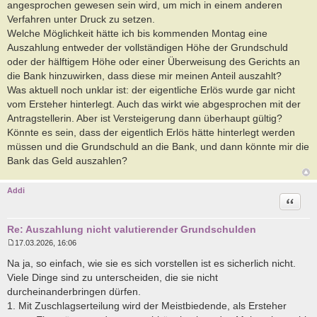
angesprochen gewesen sein wird, um mich in einem anderen
Verfahren unter Druck zu setzen.
Welche Möglichkeit hätte ich bis kommenden Montag eine
Auszahlung entweder der vollständigen Höhe der Grundschuld
oder der hälftigem Höhe oder einer Überweisung des Gerichts an
die Bank hinzuwirken, dass diese mir meinen Anteil auszahlt?
Was aktuell noch unklar ist: der eigentliche Erlös wurde gar nicht
vom Ersteher hinterlegt. Auch das wirkt wie abgesprochen mit der
Antragstellerin. Aber ist Versteigerung dann überhaupt gültig?
Könnte es sein, dass der eigentlich Erlös hätte hinterlegt werden
müssen und die Grundschuld an die Bank, und dann könnte mir die
Bank das Geld auszahlen?
Addi
Zitat
Re: Auszahlung nicht valutierender Grundschulden
17.03.2026, 16:06
B
e
Na ja, so einfach, wie sie es sich vorstellen ist es sicherlich nicht.
i
Viele Dinge sind zu unterscheiden, die sie nicht
t
r
durcheinanderbringen dürfen.
a
1. Mit Zuschlagserteilung wird der Meistbiedende, als Ersteher
g