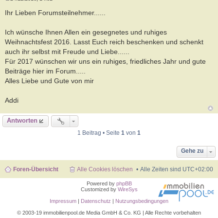
B
e
Ihr Lieben Forumsteilnehmer......
i
t
r
Ich wünsche Ihnen Allen ein gesegnetes und ruhiges
a
Weihnachtsfest 2016. Lasst Euch reich beschenken und schenkt
g
auch ihr selbst mit Freude und Liebe......
Für 2017 wünschen wir uns ein ruhiges, friedliches Jahr und gute
Beiträge hier im Forum.....
Alles Liebe und Gute von mir
Addi
Antworten
1 Beitrag • Seite
1
von
1
Gehe zu
Foren-Übersicht
Alle Cookies löschen
Alle Zeiten sind
UTC+02:00
Powered by
phpBB
Customized by
WireSys
Impressum
|
Datenschutz
|
Nutzungsbedingungen
© 2003-19 immobilienpool.de Media GmbH & Co. KG | Alle Rechte vorbehalten