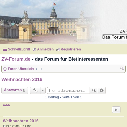
Schnellzugriff
Anmelden
Registrieren
ZV-Forum.de
- das Forum für Bietinteressenten
Foren-Übersicht
uc
Weihnachten 2016
he
Antworten
1 Beitrag • Seite
1
von
1
Addi
Zitat
Weihnachten 2016
24.12.2016, 14:02