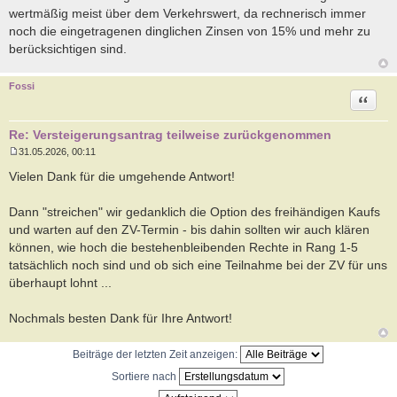
wertmäßig meist über dem Verkehrswert, da rechnerisch immer
noch die eingetragenen dinglichen Zinsen von 15% und mehr zu
berücksichtigen sind.
Fossi
Zitat
Re: Versteigerungsantrag teilweise zurückgenommen
31.05.2026, 00:11
B
e
Vielen Dank für die umgehende Antwort!
i
t
r
Dann "streichen" wir gedanklich die Option des freihändigen Kaufs
a
und warten auf den ZV-Termin - bis dahin sollten wir auch klären
g
können, wie hoch die bestehenbleibenden Rechte in Rang 1-5
tatsächlich noch sind und ob sich eine Teilnahme bei der ZV für uns
überhaupt lohnt ...
Nochmals besten Dank für Ihre Antwort!
Beiträge der letzten Zeit anzeigen:
Sortiere nach