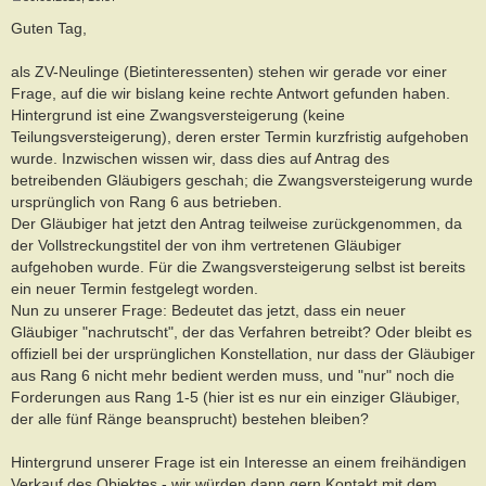
B
e
Guten Tag,
i
t
r
als ZV-Neulinge (Bietinteressenten) stehen wir gerade vor einer
a
Frage, auf die wir bislang keine rechte Antwort gefunden haben.
g
Hintergrund ist eine Zwangsversteigerung (keine
Teilungsversteigerung), deren erster Termin kurzfristig aufgehoben
wurde. Inzwischen wissen wir, dass dies auf Antrag des
betreibenden Gläubigers geschah; die Zwangsversteigerung wurde
ursprünglich von Rang 6 aus betrieben.
Der Gläubiger hat jetzt den Antrag teilweise zurückgenommen, da
der Vollstreckungstitel der von ihm vertretenen Gläubiger
aufgehoben wurde. Für die Zwangsversteigerung selbst ist bereits
ein neuer Termin festgelegt worden.
Nun zu unserer Frage: Bedeutet das jetzt, dass ein neuer
Gläubiger "nachrutscht", der das Verfahren betreibt? Oder bleibt es
offiziell bei der ursprünglichen Konstellation, nur dass der Gläubiger
aus Rang 6 nicht mehr bedient werden muss, und "nur" noch die
Forderungen aus Rang 1-5 (hier ist es nur ein einziger Gläubiger,
der alle fünf Ränge beansprucht) bestehen bleiben?
Hintergrund unserer Frage ist ein Interesse an einem freihändigen
Verkauf des Objektes - wir würden dann gern Kontakt mit dem