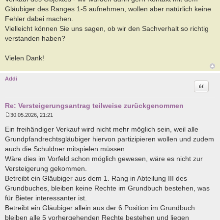
Gläubiger des Ranges 1-5 aufnehmen, wollen aber natürlich keine
Fehler dabei machen.
Vielleicht können Sie uns sagen, ob wir den Sachverhalt so richtig
verstanden haben?
Vielen Dank!
Addi
Zitat
Re: Versteigerungsantrag teilweise zurückgenommen
30.05.2026, 21:21
B
e
Ein freihändiger Verkauf wird nicht mehr möglich sein, weil alle
i
Grundpfandrechtsgläubiger hiervon partizipieren wollen und zudem
t
r
auch die Schuldner mitspielen müssen.
a
Wäre dies im Vorfeld schon möglich gewesen, wäre es nicht zur
g
Versteigerung gekommen.
Betreibt ein Gläubiger aus dem 1. Rang in Abteilung III des
Grundbuches, bleiben keine Rechte im Grundbuch bestehen, was
für Bieter interessanter ist.
Betreibt ein Gläubiger allein aus der 6.Position im Grundbuch
bleiben alle 5 vorhergehenden Rechte bestehen und liegen