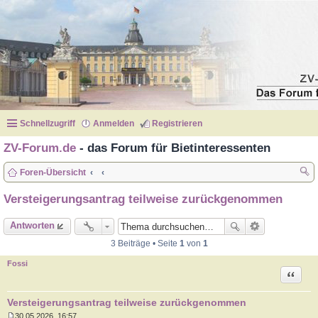
Schnellzugriff
Anmelden
Registrieren
ZV-Forum.de
- das Forum für Bietinteressenten
Foren-Übersicht
uc
Versteigerungsantrag teilweise zurückgenommen
he
Antworten
3 Beiträge • Seite
1
von
1
Fossi
Zitat
Versteigerungsantrag teilweise zurückgenommen
30.05.2026, 16:57