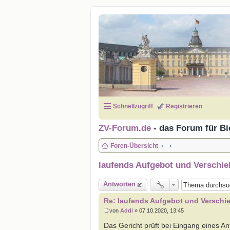
Schnellzugriff
Registrieren
ZV-Forum.de
- das Forum für Bi
Foren-Übersicht
laufends Aufgebot und Verschie
Antworten
Re: laufends Aufgebot und Verschi
von
Addi
»
07.10.2020, 13:45
B
e
Das Gericht prüft bei Eingang eines A
i