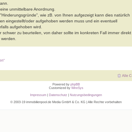
ann.
keine unmittelbare Anordnung.
"Hinderungsgründe", wie zB. von Ihnen aufgezeigt kann dies natürlich
ren eingestellt/oder aufgehoben werden muss und ein eventuell
falls aufgehoben wird.
r schwer zu beurteilen, von daher sollte im konkreten Fall immer direkt
t werden.
en“
Alle 
Powered by
phpBB
Customized by
WireSys
Impressum
|
Datenschutz
|
Nutzungsbedingungen
© 2003-19 immobilienpool.de Media GmbH & Co. KG | Alle Rechte vorbehalten