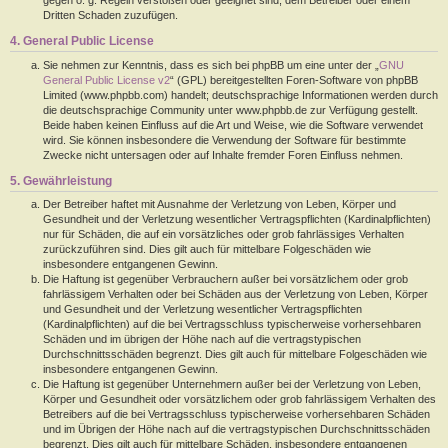
Dritten Schaden zuzufügen.
4. General Public License
Sie nehmen zur Kenntnis, dass es sich bei phpBB um eine unter der „
GNU
General Public License v2
“ (GPL) bereitgestellten Foren-Software von phpBB
Limited (www.phpbb.com) handelt; deutschsprachige Informationen werden durch
die deutschsprachige Community unter www.phpbb.de zur Verfügung gestellt.
Beide haben keinen Einfluss auf die Art und Weise, wie die Software verwendet
wird. Sie können insbesondere die Verwendung der Software für bestimmte
Zwecke nicht untersagen oder auf Inhalte fremder Foren Einfluss nehmen.
5. Gewährleistung
Der Betreiber haftet mit Ausnahme der Verletzung von Leben, Körper und
Gesundheit und der Verletzung wesentlicher Vertragspflichten (Kardinalpflichten)
nur für Schäden, die auf ein vorsätzliches oder grob fahrlässiges Verhalten
zurückzuführen sind. Dies gilt auch für mittelbare Folgeschäden wie
insbesondere entgangenen Gewinn.
Die Haftung ist gegenüber Verbrauchern außer bei vorsätzlichem oder grob
fahrlässigem Verhalten oder bei Schäden aus der Verletzung von Leben, Körper
und Gesundheit und der Verletzung wesentlicher Vertragspflichten
(Kardinalpflichten) auf die bei Vertragsschluss typischerweise vorhersehbaren
Schäden und im übrigen der Höhe nach auf die vertragstypischen
Durchschnittsschäden begrenzt. Dies gilt auch für mittelbare Folgeschäden wie
insbesondere entgangenen Gewinn.
Die Haftung ist gegenüber Unternehmern außer bei der Verletzung von Leben,
Körper und Gesundheit oder vorsätzlichem oder grob fahrlässigem Verhalten des
Betreibers auf die bei Vertragsschluss typischerweise vorhersehbaren Schäden
und im Übrigen der Höhe nach auf die vertragstypischen Durchschnittsschäden
begrenzt. Dies gilt auch für mittelbare Schäden, insbesondere entgangenen