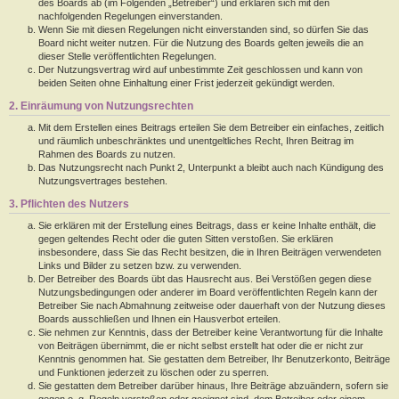
des Boards ab (im Folgenden „Betreiber“) und erklären sich mit den
nachfolgenden Regelungen einverstanden.
Wenn Sie mit diesen Regelungen nicht einverstanden sind, so dürfen Sie das
Board nicht weiter nutzen. Für die Nutzung des Boards gelten jeweils die an
dieser Stelle veröffentlichten Regelungen.
Der Nutzungsvertrag wird auf unbestimmte Zeit geschlossen und kann von
beiden Seiten ohne Einhaltung einer Frist jederzeit gekündigt werden.
2. Einräumung von Nutzungsrechten
Mit dem Erstellen eines Beitrags erteilen Sie dem Betreiber ein einfaches, zeitlich
und räumlich unbeschränktes und unentgeltliches Recht, Ihren Beitrag im
Rahmen des Boards zu nutzen.
Das Nutzungsrecht nach Punkt 2, Unterpunkt a bleibt auch nach Kündigung des
Nutzungsvertrages bestehen.
3. Pflichten des Nutzers
Sie erklären mit der Erstellung eines Beitrags, dass er keine Inhalte enthält, die
gegen geltendes Recht oder die guten Sitten verstoßen. Sie erklären
insbesondere, dass Sie das Recht besitzen, die in Ihren Beiträgen verwendeten
Links und Bilder zu setzen bzw. zu verwenden.
Der Betreiber des Boards übt das Hausrecht aus. Bei Verstößen gegen diese
Nutzungsbedingungen oder anderer im Board veröffentlichten Regeln kann der
Betreiber Sie nach Abmahnung zeitweise oder dauerhaft von der Nutzung dieses
Boards ausschließen und Ihnen ein Hausverbot erteilen.
Sie nehmen zur Kenntnis, dass der Betreiber keine Verantwortung für die Inhalte
von Beiträgen übernimmt, die er nicht selbst erstellt hat oder die er nicht zur
Kenntnis genommen hat. Sie gestatten dem Betreiber, Ihr Benutzerkonto, Beiträge
und Funktionen jederzeit zu löschen oder zu sperren.
Sie gestatten dem Betreiber darüber hinaus, Ihre Beiträge abzuändern, sofern sie
gegen o. g. Regeln verstoßen oder geeignet sind, dem Betreiber oder einem