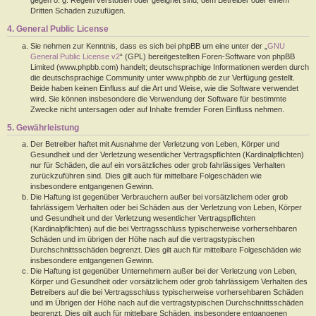
Dritten Schaden zuzufügen.
4. General Public License
Sie nehmen zur Kenntnis, dass es sich bei phpBB um eine unter der „
GNU
General Public License v2
“ (GPL) bereitgestellten Foren-Software von phpBB
Limited (www.phpbb.com) handelt; deutschsprachige Informationen werden durch
die deutschsprachige Community unter www.phpbb.de zur Verfügung gestellt.
Beide haben keinen Einfluss auf die Art und Weise, wie die Software verwendet
wird. Sie können insbesondere die Verwendung der Software für bestimmte
Zwecke nicht untersagen oder auf Inhalte fremder Foren Einfluss nehmen.
5. Gewährleistung
Der Betreiber haftet mit Ausnahme der Verletzung von Leben, Körper und
Gesundheit und der Verletzung wesentlicher Vertragspflichten (Kardinalpflichten)
nur für Schäden, die auf ein vorsätzliches oder grob fahrlässiges Verhalten
zurückzuführen sind. Dies gilt auch für mittelbare Folgeschäden wie
insbesondere entgangenen Gewinn.
Die Haftung ist gegenüber Verbrauchern außer bei vorsätzlichem oder grob
fahrlässigem Verhalten oder bei Schäden aus der Verletzung von Leben, Körper
und Gesundheit und der Verletzung wesentlicher Vertragspflichten
(Kardinalpflichten) auf die bei Vertragsschluss typischerweise vorhersehbaren
Schäden und im übrigen der Höhe nach auf die vertragstypischen
Durchschnittsschäden begrenzt. Dies gilt auch für mittelbare Folgeschäden wie
insbesondere entgangenen Gewinn.
Die Haftung ist gegenüber Unternehmern außer bei der Verletzung von Leben,
Körper und Gesundheit oder vorsätzlichem oder grob fahrlässigem Verhalten des
Betreibers auf die bei Vertragsschluss typischerweise vorhersehbaren Schäden
und im Übrigen der Höhe nach auf die vertragstypischen Durchschnittsschäden
begrenzt. Dies gilt auch für mittelbare Schäden, insbesondere entgangenen