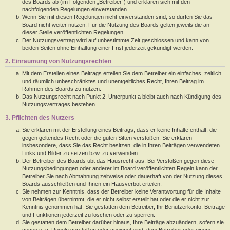
des Boards ab (im Folgenden „Betreiber“) und erklären sich mit den
nachfolgenden Regelungen einverstanden.
Wenn Sie mit diesen Regelungen nicht einverstanden sind, so dürfen Sie das
Board nicht weiter nutzen. Für die Nutzung des Boards gelten jeweils die an
dieser Stelle veröffentlichten Regelungen.
Der Nutzungsvertrag wird auf unbestimmte Zeit geschlossen und kann von
beiden Seiten ohne Einhaltung einer Frist jederzeit gekündigt werden.
2. Einräumung von Nutzungsrechten
Mit dem Erstellen eines Beitrags erteilen Sie dem Betreiber ein einfaches, zeitlich
und räumlich unbeschränktes und unentgeltliches Recht, Ihren Beitrag im
Rahmen des Boards zu nutzen.
Das Nutzungsrecht nach Punkt 2, Unterpunkt a bleibt auch nach Kündigung des
Nutzungsvertrages bestehen.
3. Pflichten des Nutzers
Sie erklären mit der Erstellung eines Beitrags, dass er keine Inhalte enthält, die
gegen geltendes Recht oder die guten Sitten verstoßen. Sie erklären
insbesondere, dass Sie das Recht besitzen, die in Ihren Beiträgen verwendeten
Links und Bilder zu setzen bzw. zu verwenden.
Der Betreiber des Boards übt das Hausrecht aus. Bei Verstößen gegen diese
Nutzungsbedingungen oder anderer im Board veröffentlichten Regeln kann der
Betreiber Sie nach Abmahnung zeitweise oder dauerhaft von der Nutzung dieses
Boards ausschließen und Ihnen ein Hausverbot erteilen.
Sie nehmen zur Kenntnis, dass der Betreiber keine Verantwortung für die Inhalte
von Beiträgen übernimmt, die er nicht selbst erstellt hat oder die er nicht zur
Kenntnis genommen hat. Sie gestatten dem Betreiber, Ihr Benutzerkonto, Beiträge
und Funktionen jederzeit zu löschen oder zu sperren.
Sie gestatten dem Betreiber darüber hinaus, Ihre Beiträge abzuändern, sofern sie
gegen o. g. Regeln verstoßen oder geeignet sind, dem Betreiber oder einem