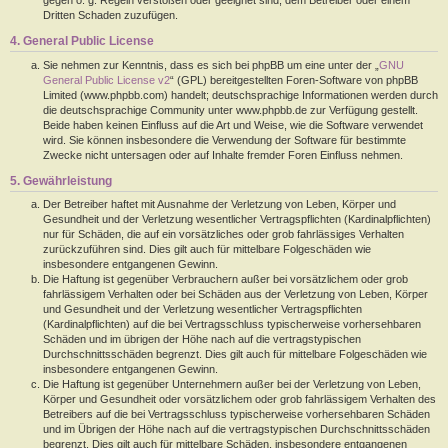
Dritten Schaden zuzufügen.
4. General Public License
Sie nehmen zur Kenntnis, dass es sich bei phpBB um eine unter der „
GNU
General Public License v2
“ (GPL) bereitgestellten Foren-Software von phpBB
Limited (www.phpbb.com) handelt; deutschsprachige Informationen werden durch
die deutschsprachige Community unter www.phpbb.de zur Verfügung gestellt.
Beide haben keinen Einfluss auf die Art und Weise, wie die Software verwendet
wird. Sie können insbesondere die Verwendung der Software für bestimmte
Zwecke nicht untersagen oder auf Inhalte fremder Foren Einfluss nehmen.
5. Gewährleistung
Der Betreiber haftet mit Ausnahme der Verletzung von Leben, Körper und
Gesundheit und der Verletzung wesentlicher Vertragspflichten (Kardinalpflichten)
nur für Schäden, die auf ein vorsätzliches oder grob fahrlässiges Verhalten
zurückzuführen sind. Dies gilt auch für mittelbare Folgeschäden wie
insbesondere entgangenen Gewinn.
Die Haftung ist gegenüber Verbrauchern außer bei vorsätzlichem oder grob
fahrlässigem Verhalten oder bei Schäden aus der Verletzung von Leben, Körper
und Gesundheit und der Verletzung wesentlicher Vertragspflichten
(Kardinalpflichten) auf die bei Vertragsschluss typischerweise vorhersehbaren
Schäden und im übrigen der Höhe nach auf die vertragstypischen
Durchschnittsschäden begrenzt. Dies gilt auch für mittelbare Folgeschäden wie
insbesondere entgangenen Gewinn.
Die Haftung ist gegenüber Unternehmern außer bei der Verletzung von Leben,
Körper und Gesundheit oder vorsätzlichem oder grob fahrlässigem Verhalten des
Betreibers auf die bei Vertragsschluss typischerweise vorhersehbaren Schäden
und im Übrigen der Höhe nach auf die vertragstypischen Durchschnittsschäden
begrenzt. Dies gilt auch für mittelbare Schäden, insbesondere entgangenen