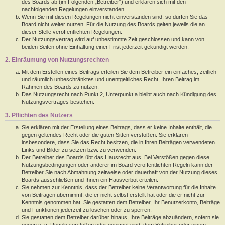
des Boards ab (im Folgenden „Betreiber“) und erklären sich mit den
nachfolgenden Regelungen einverstanden.
Wenn Sie mit diesen Regelungen nicht einverstanden sind, so dürfen Sie das
Board nicht weiter nutzen. Für die Nutzung des Boards gelten jeweils die an
dieser Stelle veröffentlichten Regelungen.
Der Nutzungsvertrag wird auf unbestimmte Zeit geschlossen und kann von
beiden Seiten ohne Einhaltung einer Frist jederzeit gekündigt werden.
2. Einräumung von Nutzungsrechten
Mit dem Erstellen eines Beitrags erteilen Sie dem Betreiber ein einfaches, zeitlich
und räumlich unbeschränktes und unentgeltliches Recht, Ihren Beitrag im
Rahmen des Boards zu nutzen.
Das Nutzungsrecht nach Punkt 2, Unterpunkt a bleibt auch nach Kündigung des
Nutzungsvertrages bestehen.
3. Pflichten des Nutzers
Sie erklären mit der Erstellung eines Beitrags, dass er keine Inhalte enthält, die
gegen geltendes Recht oder die guten Sitten verstoßen. Sie erklären
insbesondere, dass Sie das Recht besitzen, die in Ihren Beiträgen verwendeten
Links und Bilder zu setzen bzw. zu verwenden.
Der Betreiber des Boards übt das Hausrecht aus. Bei Verstößen gegen diese
Nutzungsbedingungen oder anderer im Board veröffentlichten Regeln kann der
Betreiber Sie nach Abmahnung zeitweise oder dauerhaft von der Nutzung dieses
Boards ausschließen und Ihnen ein Hausverbot erteilen.
Sie nehmen zur Kenntnis, dass der Betreiber keine Verantwortung für die Inhalte
von Beiträgen übernimmt, die er nicht selbst erstellt hat oder die er nicht zur
Kenntnis genommen hat. Sie gestatten dem Betreiber, Ihr Benutzerkonto, Beiträge
und Funktionen jederzeit zu löschen oder zu sperren.
Sie gestatten dem Betreiber darüber hinaus, Ihre Beiträge abzuändern, sofern sie
gegen o. g. Regeln verstoßen oder geeignet sind, dem Betreiber oder einem