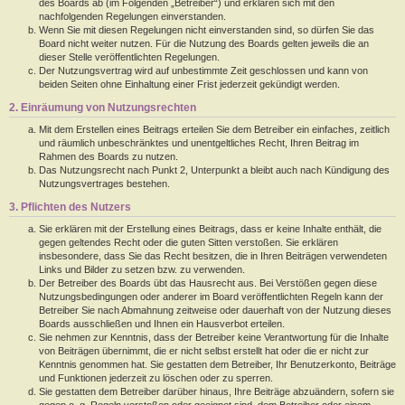
des Boards ab (im Folgenden „Betreiber“) und erklären sich mit den
nachfolgenden Regelungen einverstanden.
Wenn Sie mit diesen Regelungen nicht einverstanden sind, so dürfen Sie das
Board nicht weiter nutzen. Für die Nutzung des Boards gelten jeweils die an
dieser Stelle veröffentlichten Regelungen.
Der Nutzungsvertrag wird auf unbestimmte Zeit geschlossen und kann von
beiden Seiten ohne Einhaltung einer Frist jederzeit gekündigt werden.
2. Einräumung von Nutzungsrechten
Mit dem Erstellen eines Beitrags erteilen Sie dem Betreiber ein einfaches, zeitlich
und räumlich unbeschränktes und unentgeltliches Recht, Ihren Beitrag im
Rahmen des Boards zu nutzen.
Das Nutzungsrecht nach Punkt 2, Unterpunkt a bleibt auch nach Kündigung des
Nutzungsvertrages bestehen.
3. Pflichten des Nutzers
Sie erklären mit der Erstellung eines Beitrags, dass er keine Inhalte enthält, die
gegen geltendes Recht oder die guten Sitten verstoßen. Sie erklären
insbesondere, dass Sie das Recht besitzen, die in Ihren Beiträgen verwendeten
Links und Bilder zu setzen bzw. zu verwenden.
Der Betreiber des Boards übt das Hausrecht aus. Bei Verstößen gegen diese
Nutzungsbedingungen oder anderer im Board veröffentlichten Regeln kann der
Betreiber Sie nach Abmahnung zeitweise oder dauerhaft von der Nutzung dieses
Boards ausschließen und Ihnen ein Hausverbot erteilen.
Sie nehmen zur Kenntnis, dass der Betreiber keine Verantwortung für die Inhalte
von Beiträgen übernimmt, die er nicht selbst erstellt hat oder die er nicht zur
Kenntnis genommen hat. Sie gestatten dem Betreiber, Ihr Benutzerkonto, Beiträge
und Funktionen jederzeit zu löschen oder zu sperren.
Sie gestatten dem Betreiber darüber hinaus, Ihre Beiträge abzuändern, sofern sie
gegen o. g. Regeln verstoßen oder geeignet sind, dem Betreiber oder einem