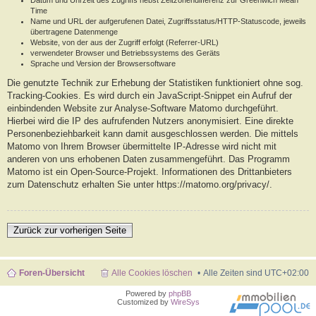
Datum und Uhrzeit des Zugriffs nebst Zeitzonendifferenz zur Greenwich Mean
Time
Name und URL der aufgerufenen Datei, Zugriffsstatus/HTTP-Statuscode, jeweils
übertragene Datenmenge
Website, von der aus der Zugriff erfolgt (Referrer-URL)
verwendeter Browser und Betriebssystems des Geräts
Sprache und Version der Browsersoftware
Die genutzte Technik zur Erhebung der Statistiken funktioniert ohne sog.
Tracking-Cookies. Es wird durch ein JavaScript-Snippet ein Aufruf der
einbindenden Website zur Analyse-Software Matomo durchgeführt.
Hierbei wird die IP des aufrufenden Nutzers anonymisiert. Eine direkte
Personenbeziehbarkeit kann damit ausgeschlossen werden. Die mittels
Matomo von Ihrem Browser übermittelte IP-Adresse wird nicht mit
anderen von uns erhobenen Daten zusammengeführt. Das Programm
Matomo ist ein Open-Source-Projekt. Informationen des Drittanbieters
zum Datenschutz erhalten Sie unter https://matomo.org/privacy/.
Zurück zur vorherigen Seite
Foren-Übersicht
Alle Cookies löschen
Alle Zeiten sind
UTC+02:00
Powered by
phpBB
Customized by
WireSys