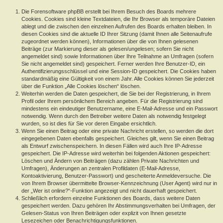
Die Forensoftware phpBB erstellt bei Ihrem Besuch des Boards mehrere
Cookies. Cookies sind kleine Textdateien, die Ihr Browser als temporäre Dateien
ablegt und die zwischen den einzelnen Aufrufen des Boards erhalten bleiben. In
diesen Cookies sind die aktuelle ID Ihrer Sitzung (damit Ihnen alle Seitenaufrufe
zugeordnet werden können), Informationen über die von Ihnen gelesenen
Beiträge (zur Markierung dieser als gelesen/ungelesen; sofern Sie nicht
angemeldet sind) sowie Informationen über Ihre Teilnahme an Umfragen (sofern
Sie nicht angemeldet sind) gespeichert. Ferner werden Ihre Benutzer-ID, ein
Authentifizierungsschlüssel und eine Session-ID gespeichert. Die Cookies haben
standardmäßig eine Gültigkeit von einem Jahr. Alle Cookies können Sie jederzeit
über die Funktion „Alle Cookies löschen“ löschen.
Weiterhin werden die Daten gespeichert, die Sie bei der Registrierung, in Ihrem
Profil oder Ihrem persönlichem Bereich angeben. Für die Registrierung sind
mindestens ein eindeutiger Benutzername, eine E-Mail-Adresse und ein Passwort
notwendig. Wenn durch den Betreiber weitere Daten als notwendig festgelegt
wurden, so ist dies für Sie vor deren Eingabe ersichtlich.
Wenn Sie einen Beitrag oder eine private Nachricht erstellen, so werden die dort
eingegebenen Daten ebenfalls gespeichert. Gleiches gilt, wenn Sie einen Beitrag
als Entwurf zwischenspeichern. In diesen Fällen wird auch Ihre IP-Adresse
gespeichert. Die IP-Adresse wird weiterhin bei folgenden Aktionen gespeichert:
Löschen und Ändern von Beiträgen (dazu zählen Private Nachrichten und
Umfragen), Änderungen an zentralen Profildaten (E-Mail-Adresse,
Kontoaktivierung, Benutzer-Passwort) und gescheiterte Anmeldeversuche. Die
von Ihrem Browser übermittelte Browser-Kennzeichnung (User Agent) wird nur in
der „Wer ist online?“-Funktion angezeigt und nicht dauerhaft gespeichert.
Schließlich erfordern einzelne Funktionen des Boards, dass weitere Daten
gespeichert werden. Dazu gehören Ihr Abstimmungsverhalten bei Umfragen, der
Gelesen-Status von Ihren Beiträgen oder explizit von Ihnen gesetzte
Lesezeichen oder Benachrichtigungsfunktionen.