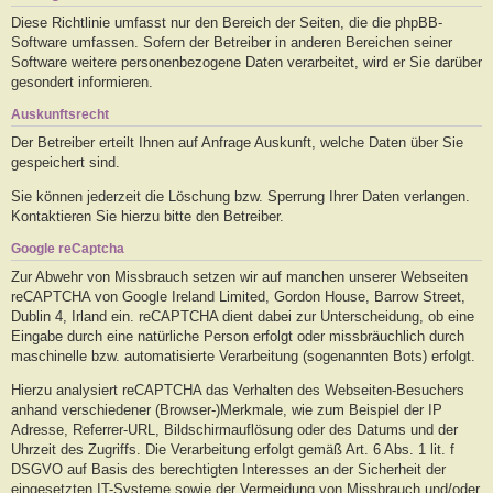
Diese Richtlinie umfasst nur den Bereich der Seiten, die die phpBB-
Software umfassen. Sofern der Betreiber in anderen Bereichen seiner
Software weitere personenbezogene Daten verarbeitet, wird er Sie darüber
gesondert informieren.
Auskunftsrecht
Der Betreiber erteilt Ihnen auf Anfrage Auskunft, welche Daten über Sie
gespeichert sind.
Sie können jederzeit die Löschung bzw. Sperrung Ihrer Daten verlangen.
Kontaktieren Sie hierzu bitte den Betreiber.
Google reCaptcha
Zur Abwehr von Missbrauch setzen wir auf manchen unserer Webseiten
reCAPTCHA von Google Ireland Limited, Gordon House, Barrow Street,
Dublin 4, Irland ein. reCAPTCHA dient dabei zur Unterscheidung, ob eine
Eingabe durch eine natürliche Person erfolgt oder missbräuchlich durch
maschinelle bzw. automatisierte Verarbeitung (sogenannten Bots) erfolgt.
Hierzu analysiert reCAPTCHA das Verhalten des Webseiten-Besuchers
anhand verschiedener (Browser-)Merkmale, wie zum Beispiel der IP
Adresse, Referrer-URL, Bildschirmauflösung oder des Datums und der
Uhrzeit des Zugriffs. Die Verarbeitung erfolgt gemäß Art. 6 Abs. 1 lit. f
DSGVO auf Basis des berechtigten Interesses an der Sicherheit der
eingesetzten IT-Systeme sowie der Vermeidung von Missbrauch und/oder