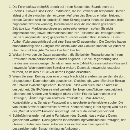
Die Forensoftware phpBB erstellt bei Ihrem Besuch des Boards mehrere
Cookies. Cookies sind kleine Textdateien, die Ihr Browser als temporäre Dateien
ablegt und die zwischen den einzelnen Aufrufen des Boards erhalten bleiben. In
diesen Cookies sind die aktuelle ID Ihrer Sitzung (damit Ihnen alle Seitenaufrufe
zugeordnet werden können), Informationen über die von Ihnen gelesenen
Beiträge (zur Markierung dieser als gelesen/ungelesen; sofern Sie nicht
angemeldet sind) sowie Informationen über Ihre Teilnahme an Umfragen (sofern
Sie nicht angemeldet sind) gespeichert. Ferner werden Ihre Benutzer-ID, ein
Authentifizierungsschlüssel und eine Session-ID gespeichert. Die Cookies haben
standardmäßig eine Gültigkeit von einem Jahr. Alle Cookies können Sie jederzeit
über die Funktion „Alle Cookies löschen“ löschen.
Weiterhin werden die Daten gespeichert, die Sie bei der Registrierung, in Ihrem
Profil oder Ihrem persönlichem Bereich angeben. Für die Registrierung sind
mindestens ein eindeutiger Benutzername, eine E-Mail-Adresse und ein Passwort
notwendig. Wenn durch den Betreiber weitere Daten als notwendig festgelegt
wurden, so ist dies für Sie vor deren Eingabe ersichtlich.
Wenn Sie einen Beitrag oder eine private Nachricht erstellen, so werden die dort
eingegebenen Daten ebenfalls gespeichert. Gleiches gilt, wenn Sie einen Beitrag
als Entwurf zwischenspeichern. In diesen Fällen wird auch Ihre IP-Adresse
gespeichert. Die IP-Adresse wird weiterhin bei folgenden Aktionen gespeichert:
Löschen und Ändern von Beiträgen (dazu zählen Private Nachrichten und
Umfragen), Änderungen an zentralen Profildaten (E-Mail-Adresse,
Kontoaktivierung, Benutzer-Passwort) und gescheiterte Anmeldeversuche. Die
von Ihrem Browser übermittelte Browser-Kennzeichnung (User Agent) wird nur in
der „Wer ist online?“-Funktion angezeigt und nicht dauerhaft gespeichert.
Schließlich erfordern einzelne Funktionen des Boards, dass weitere Daten
gespeichert werden. Dazu gehören Ihr Abstimmungsverhalten bei Umfragen, der
Gelesen-Status von Ihren Beiträgen oder explizit von Ihnen gesetzte
Lesezeichen oder Benachrichtigungsfunktionen.