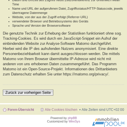
Datum und Uhrzeit des Zugriffs nebst Zeitzonendifferenz zur Greenwich Mean
Time
Name und URL der aufgerufenen Datei, Zugriffsstatus/HTTP-Statuscode, jeweils
übertragene Datenmenge
Website, von der aus der Zugriff erfolgt (Referrer-URL)
verwendeter Browser und Betriebssystems des Geräts
Sprache und Version der Browsersoftware
Die genutzte Technik zur Erhebung der Statistiken funktioniert ohne sog.
Tracking-Cookies. Es wird durch ein JavaScript-Snippet ein Aufruf der
einbindenden Website zur Analyse-Software Matomo durchgeführt.
Hierbei wird die IP des aufrufenden Nutzers anonymisiert. Eine direkte
Personenbeziehbarkeit kann damit ausgeschlossen werden. Die mittels
Matomo von Ihrem Browser übermittelte IP-Adresse wird nicht mit
anderen von uns erhobenen Daten zusammengeführt. Das Programm
Matomo ist ein Open-Source-Projekt. Informationen des Drittanbieters
zum Datenschutz erhalten Sie unter https://matomo.org/privacy/.
Zurück zur vorherigen Seite
Foren-Übersicht
Alle Cookies löschen
Alle Zeiten sind
UTC+02:00
Powered by
phpBB
Customized by
WireSys