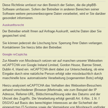
Diese Richtlinie umfasst nur den Bereich der Seiten, die die phpBB-
Software umfassen. Sofern der Betreiber in anderen Bereichen seiner
Software weitere personenbezogene Daten verarbeitet, wird er Sie darüber
gesondert informieren.
Auskunftsrecht
Der Betreiber erteilt Ihnen auf Anfrage Auskunft, welche Daten über Sie
gespeichert sind.
Sie können jederzeit die Löschung bzw. Sperrung Ihrer Daten verlangen.
Kontaktieren Sie hierzu bitte den Betreiber.
Google reCaptcha
Zur Abwehr von Missbrauch setzen wir auf manchen unserer Webseiten
reCAPTCHA von Google Ireland Limited, Gordon House, Barrow Street,
Dublin 4, Irland ein. reCAPTCHA dient dabei zur Unterscheidung, ob eine
Eingabe durch eine natürliche Person erfolgt oder missbräuchlich durch
maschinelle bzw. automatisierte Verarbeitung (sogenannten Bots) erfolgt.
Hierzu analysiert reCAPTCHA das Verhalten des Webseiten-Besuchers
anhand verschiedener (Browser-)Merkmale, wie zum Beispiel der IP
Adresse, Referrer-URL, Bildschirmauflösung oder des Datums und der
Uhrzeit des Zugriffs. Die Verarbeitung erfolgt gemäß Art. 6 Abs. 1 lit. f
DSGVO auf Basis des berechtigten Interesses an der Sicherheit der
eingesetzten IT-Systeme sowie der Vermeidung von Missbrauch und/oder