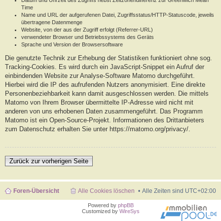
Datum und Uhrzeit des Zugriffs nebst Zeitzonendifferenz zur Greenwich Mean
Time
Name und URL der aufgerufenen Datei, Zugriffsstatus/HTTP-Statuscode, jeweils
übertragene Datenmenge
Website, von der aus der Zugriff erfolgt (Referrer-URL)
verwendeter Browser und Betriebssystems des Geräts
Sprache und Version der Browsersoftware
Die genutzte Technik zur Erhebung der Statistiken funktioniert ohne sog.
Tracking-Cookies. Es wird durch ein JavaScript-Snippet ein Aufruf der
einbindenden Website zur Analyse-Software Matomo durchgeführt.
Hierbei wird die IP des aufrufenden Nutzers anonymisiert. Eine direkte
Personenbeziehbarkeit kann damit ausgeschlossen werden. Die mittels
Matomo von Ihrem Browser übermittelte IP-Adresse wird nicht mit
anderen von uns erhobenen Daten zusammengeführt. Das Programm
Matomo ist ein Open-Source-Projekt. Informationen des Drittanbieters
zum Datenschutz erhalten Sie unter https://matomo.org/privacy/.
Zurück zur vorherigen Seite
Foren-Übersicht
Alle Cookies löschen
Alle Zeiten sind
UTC+02:00
Powered by
phpBB
Customized by
WireSys