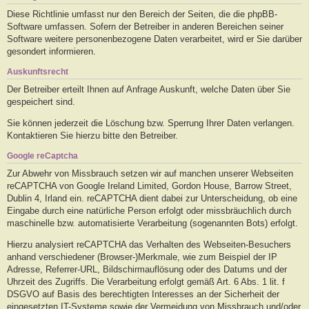
Diese Richtlinie umfasst nur den Bereich der Seiten, die die phpBB-
Software umfassen. Sofern der Betreiber in anderen Bereichen seiner
Software weitere personenbezogene Daten verarbeitet, wird er Sie darüber
gesondert informieren.
Auskunftsrecht
Der Betreiber erteilt Ihnen auf Anfrage Auskunft, welche Daten über Sie
gespeichert sind.
Sie können jederzeit die Löschung bzw. Sperrung Ihrer Daten verlangen.
Kontaktieren Sie hierzu bitte den Betreiber.
Google reCaptcha
Zur Abwehr von Missbrauch setzen wir auf manchen unserer Webseiten
reCAPTCHA von Google Ireland Limited, Gordon House, Barrow Street,
Dublin 4, Irland ein. reCAPTCHA dient dabei zur Unterscheidung, ob eine
Eingabe durch eine natürliche Person erfolgt oder missbräuchlich durch
maschinelle bzw. automatisierte Verarbeitung (sogenannten Bots) erfolgt.
Hierzu analysiert reCAPTCHA das Verhalten des Webseiten-Besuchers
anhand verschiedener (Browser-)Merkmale, wie zum Beispiel der IP
Adresse, Referrer-URL, Bildschirmauflösung oder des Datums und der
Uhrzeit des Zugriffs. Die Verarbeitung erfolgt gemäß Art. 6 Abs. 1 lit. f
DSGVO auf Basis des berechtigten Interesses an der Sicherheit der
eingesetzten IT-Systeme sowie der Vermeidung von Missbrauch und/oder