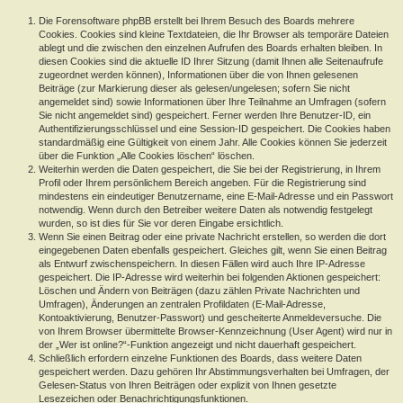
Die Forensoftware phpBB erstellt bei Ihrem Besuch des Boards mehrere
Cookies. Cookies sind kleine Textdateien, die Ihr Browser als temporäre Dateien
ablegt und die zwischen den einzelnen Aufrufen des Boards erhalten bleiben. In
diesen Cookies sind die aktuelle ID Ihrer Sitzung (damit Ihnen alle Seitenaufrufe
zugeordnet werden können), Informationen über die von Ihnen gelesenen
Beiträge (zur Markierung dieser als gelesen/ungelesen; sofern Sie nicht
angemeldet sind) sowie Informationen über Ihre Teilnahme an Umfragen (sofern
Sie nicht angemeldet sind) gespeichert. Ferner werden Ihre Benutzer-ID, ein
Authentifizierungsschlüssel und eine Session-ID gespeichert. Die Cookies haben
standardmäßig eine Gültigkeit von einem Jahr. Alle Cookies können Sie jederzeit
über die Funktion „Alle Cookies löschen“ löschen.
Weiterhin werden die Daten gespeichert, die Sie bei der Registrierung, in Ihrem
Profil oder Ihrem persönlichem Bereich angeben. Für die Registrierung sind
mindestens ein eindeutiger Benutzername, eine E-Mail-Adresse und ein Passwort
notwendig. Wenn durch den Betreiber weitere Daten als notwendig festgelegt
wurden, so ist dies für Sie vor deren Eingabe ersichtlich.
Wenn Sie einen Beitrag oder eine private Nachricht erstellen, so werden die dort
eingegebenen Daten ebenfalls gespeichert. Gleiches gilt, wenn Sie einen Beitrag
als Entwurf zwischenspeichern. In diesen Fällen wird auch Ihre IP-Adresse
gespeichert. Die IP-Adresse wird weiterhin bei folgenden Aktionen gespeichert:
Löschen und Ändern von Beiträgen (dazu zählen Private Nachrichten und
Umfragen), Änderungen an zentralen Profildaten (E-Mail-Adresse,
Kontoaktivierung, Benutzer-Passwort) und gescheiterte Anmeldeversuche. Die
von Ihrem Browser übermittelte Browser-Kennzeichnung (User Agent) wird nur in
der „Wer ist online?“-Funktion angezeigt und nicht dauerhaft gespeichert.
Schließlich erfordern einzelne Funktionen des Boards, dass weitere Daten
gespeichert werden. Dazu gehören Ihr Abstimmungsverhalten bei Umfragen, der
Gelesen-Status von Ihren Beiträgen oder explizit von Ihnen gesetzte
Lesezeichen oder Benachrichtigungsfunktionen.