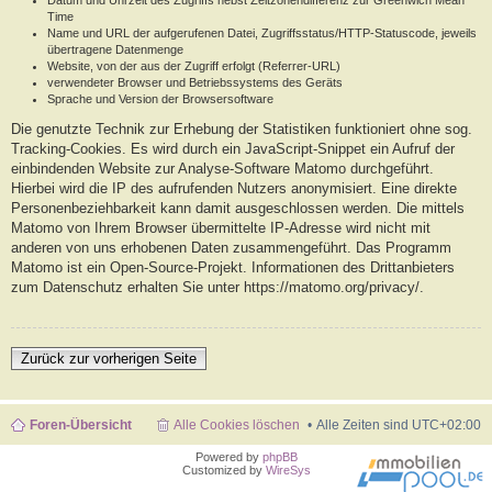
Datum und Uhrzeit des Zugriffs nebst Zeitzonendifferenz zur Greenwich Mean
Time
Name und URL der aufgerufenen Datei, Zugriffsstatus/HTTP-Statuscode, jeweils
übertragene Datenmenge
Website, von der aus der Zugriff erfolgt (Referrer-URL)
verwendeter Browser und Betriebssystems des Geräts
Sprache und Version der Browsersoftware
Die genutzte Technik zur Erhebung der Statistiken funktioniert ohne sog.
Tracking-Cookies. Es wird durch ein JavaScript-Snippet ein Aufruf der
einbindenden Website zur Analyse-Software Matomo durchgeführt.
Hierbei wird die IP des aufrufenden Nutzers anonymisiert. Eine direkte
Personenbeziehbarkeit kann damit ausgeschlossen werden. Die mittels
Matomo von Ihrem Browser übermittelte IP-Adresse wird nicht mit
anderen von uns erhobenen Daten zusammengeführt. Das Programm
Matomo ist ein Open-Source-Projekt. Informationen des Drittanbieters
zum Datenschutz erhalten Sie unter https://matomo.org/privacy/.
Zurück zur vorherigen Seite
Foren-Übersicht
Alle Cookies löschen
Alle Zeiten sind
UTC+02:00
Powered by
phpBB
Customized by
WireSys