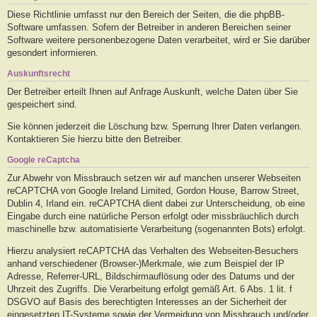
Diese Richtlinie umfasst nur den Bereich der Seiten, die die phpBB-
Software umfassen. Sofern der Betreiber in anderen Bereichen seiner
Software weitere personenbezogene Daten verarbeitet, wird er Sie darüber
gesondert informieren.
Auskunftsrecht
Der Betreiber erteilt Ihnen auf Anfrage Auskunft, welche Daten über Sie
gespeichert sind.
Sie können jederzeit die Löschung bzw. Sperrung Ihrer Daten verlangen.
Kontaktieren Sie hierzu bitte den Betreiber.
Google reCaptcha
Zur Abwehr von Missbrauch setzen wir auf manchen unserer Webseiten
reCAPTCHA von Google Ireland Limited, Gordon House, Barrow Street,
Dublin 4, Irland ein. reCAPTCHA dient dabei zur Unterscheidung, ob eine
Eingabe durch eine natürliche Person erfolgt oder missbräuchlich durch
maschinelle bzw. automatisierte Verarbeitung (sogenannten Bots) erfolgt.
Hierzu analysiert reCAPTCHA das Verhalten des Webseiten-Besuchers
anhand verschiedener (Browser-)Merkmale, wie zum Beispiel der IP
Adresse, Referrer-URL, Bildschirmauflösung oder des Datums und der
Uhrzeit des Zugriffs. Die Verarbeitung erfolgt gemäß Art. 6 Abs. 1 lit. f
DSGVO auf Basis des berechtigten Interesses an der Sicherheit der
eingesetzten IT-Systeme sowie der Vermeidung von Missbrauch und/oder