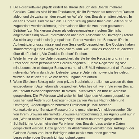
Die Forensoftware phpBB erstellt bei Ihrem Besuch des Boards mehrere
Cookies. Cookies sind kleine Textdateien, die Ihr Browser als temporäre Dateien
ablegt und die zwischen den einzelnen Aufrufen des Boards erhalten bleiben. In
diesen Cookies sind die aktuelle ID Ihrer Sitzung (damit Ihnen alle Seitenaufrufe
zugeordnet werden können), Informationen über die von Ihnen gelesenen
Beiträge (zur Markierung dieser als gelesen/ungelesen; sofern Sie nicht
angemeldet sind) sowie Informationen über Ihre Teilnahme an Umfragen (sofern
Sie nicht angemeldet sind) gespeichert. Ferner werden Ihre Benutzer-ID, ein
Authentifizierungsschlüssel und eine Session-ID gespeichert. Die Cookies haben
standardmäßig eine Gültigkeit von einem Jahr. Alle Cookies können Sie jederzeit
über die Funktion „Alle Cookies löschen“ löschen.
Weiterhin werden die Daten gespeichert, die Sie bei der Registrierung, in Ihrem
Profil oder Ihrem persönlichem Bereich angeben. Für die Registrierung sind
mindestens ein eindeutiger Benutzername, eine E-Mail-Adresse und ein Passwort
notwendig. Wenn durch den Betreiber weitere Daten als notwendig festgelegt
wurden, so ist dies für Sie vor deren Eingabe ersichtlich.
Wenn Sie einen Beitrag oder eine private Nachricht erstellen, so werden die dort
eingegebenen Daten ebenfalls gespeichert. Gleiches gilt, wenn Sie einen Beitrag
als Entwurf zwischenspeichern. In diesen Fällen wird auch Ihre IP-Adresse
gespeichert. Die IP-Adresse wird weiterhin bei folgenden Aktionen gespeichert:
Löschen und Ändern von Beiträgen (dazu zählen Private Nachrichten und
Umfragen), Änderungen an zentralen Profildaten (E-Mail-Adresse,
Kontoaktivierung, Benutzer-Passwort) und gescheiterte Anmeldeversuche. Die
von Ihrem Browser übermittelte Browser-Kennzeichnung (User Agent) wird nur in
der „Wer ist online?“-Funktion angezeigt und nicht dauerhaft gespeichert.
Schließlich erfordern einzelne Funktionen des Boards, dass weitere Daten
gespeichert werden. Dazu gehören Ihr Abstimmungsverhalten bei Umfragen, der
Gelesen-Status von Ihren Beiträgen oder explizit von Ihnen gesetzte
Lesezeichen oder Benachrichtigungsfunktionen.