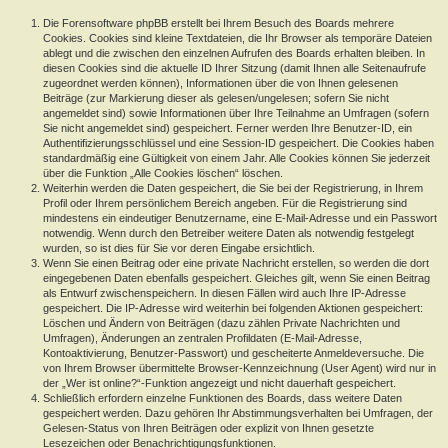
Die Forensoftware phpBB erstellt bei Ihrem Besuch des Boards mehrere
Cookies. Cookies sind kleine Textdateien, die Ihr Browser als temporäre Dateien
ablegt und die zwischen den einzelnen Aufrufen des Boards erhalten bleiben. In
diesen Cookies sind die aktuelle ID Ihrer Sitzung (damit Ihnen alle Seitenaufrufe
zugeordnet werden können), Informationen über die von Ihnen gelesenen
Beiträge (zur Markierung dieser als gelesen/ungelesen; sofern Sie nicht
angemeldet sind) sowie Informationen über Ihre Teilnahme an Umfragen (sofern
Sie nicht angemeldet sind) gespeichert. Ferner werden Ihre Benutzer-ID, ein
Authentifizierungsschlüssel und eine Session-ID gespeichert. Die Cookies haben
standardmäßig eine Gültigkeit von einem Jahr. Alle Cookies können Sie jederzeit
über die Funktion „Alle Cookies löschen“ löschen.
Weiterhin werden die Daten gespeichert, die Sie bei der Registrierung, in Ihrem
Profil oder Ihrem persönlichem Bereich angeben. Für die Registrierung sind
mindestens ein eindeutiger Benutzername, eine E-Mail-Adresse und ein Passwort
notwendig. Wenn durch den Betreiber weitere Daten als notwendig festgelegt
wurden, so ist dies für Sie vor deren Eingabe ersichtlich.
Wenn Sie einen Beitrag oder eine private Nachricht erstellen, so werden die dort
eingegebenen Daten ebenfalls gespeichert. Gleiches gilt, wenn Sie einen Beitrag
als Entwurf zwischenspeichern. In diesen Fällen wird auch Ihre IP-Adresse
gespeichert. Die IP-Adresse wird weiterhin bei folgenden Aktionen gespeichert:
Löschen und Ändern von Beiträgen (dazu zählen Private Nachrichten und
Umfragen), Änderungen an zentralen Profildaten (E-Mail-Adresse,
Kontoaktivierung, Benutzer-Passwort) und gescheiterte Anmeldeversuche. Die
von Ihrem Browser übermittelte Browser-Kennzeichnung (User Agent) wird nur in
der „Wer ist online?“-Funktion angezeigt und nicht dauerhaft gespeichert.
Schließlich erfordern einzelne Funktionen des Boards, dass weitere Daten
gespeichert werden. Dazu gehören Ihr Abstimmungsverhalten bei Umfragen, der
Gelesen-Status von Ihren Beiträgen oder explizit von Ihnen gesetzte
Lesezeichen oder Benachrichtigungsfunktionen.