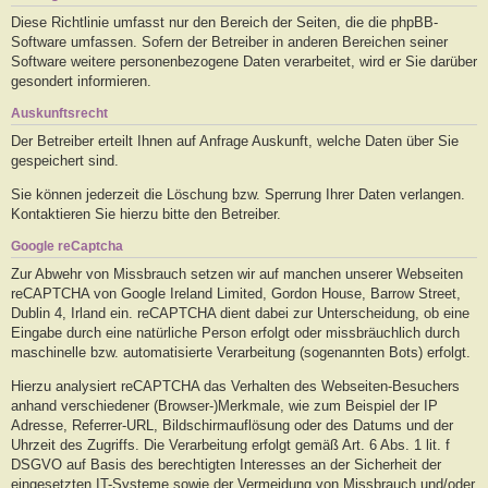
Diese Richtlinie umfasst nur den Bereich der Seiten, die die phpBB-
Software umfassen. Sofern der Betreiber in anderen Bereichen seiner
Software weitere personenbezogene Daten verarbeitet, wird er Sie darüber
gesondert informieren.
Auskunftsrecht
Der Betreiber erteilt Ihnen auf Anfrage Auskunft, welche Daten über Sie
gespeichert sind.
Sie können jederzeit die Löschung bzw. Sperrung Ihrer Daten verlangen.
Kontaktieren Sie hierzu bitte den Betreiber.
Google reCaptcha
Zur Abwehr von Missbrauch setzen wir auf manchen unserer Webseiten
reCAPTCHA von Google Ireland Limited, Gordon House, Barrow Street,
Dublin 4, Irland ein. reCAPTCHA dient dabei zur Unterscheidung, ob eine
Eingabe durch eine natürliche Person erfolgt oder missbräuchlich durch
maschinelle bzw. automatisierte Verarbeitung (sogenannten Bots) erfolgt.
Hierzu analysiert reCAPTCHA das Verhalten des Webseiten-Besuchers
anhand verschiedener (Browser-)Merkmale, wie zum Beispiel der IP
Adresse, Referrer-URL, Bildschirmauflösung oder des Datums und der
Uhrzeit des Zugriffs. Die Verarbeitung erfolgt gemäß Art. 6 Abs. 1 lit. f
DSGVO auf Basis des berechtigten Interesses an der Sicherheit der
eingesetzten IT-Systeme sowie der Vermeidung von Missbrauch und/oder