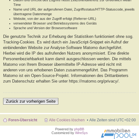
Datum und Uhrzeit des Zugriffs nebst Zeitzonendifferenz zur Greenwich Mean
Time
Name und URL der aufgerufenen Datei, Zugriffsstatus/HTTP-Statuscode, jeweils
übertragene Datenmenge
Website, von der aus der Zugriff erfolgt (Referrer-URL)
verwendeter Browser und Betriebssystems des Geräts
Sprache und Version der Browsersoftware
Die genutzte Technik zur Erhebung der Statistiken funktioniert ohne sog.
Tracking-Cookies. Es wird durch ein JavaScript-Snippet ein Aufruf der
einbindenden Website zur Analyse-Software Matomo durchgeführt.
Hierbei wird die IP des aufrufenden Nutzers anonymisiert. Eine direkte
Personenbeziehbarkeit kann damit ausgeschlossen werden. Die mittels
Matomo von Ihrem Browser übermittelte IP-Adresse wird nicht mit
anderen von uns erhobenen Daten zusammengeführt. Das Programm
Matomo ist ein Open-Source-Projekt. Informationen des Drittanbieters
zum Datenschutz erhalten Sie unter https://matomo.org/privacy/.
Zurück zur vorherigen Seite
Foren-Übersicht
Alle Cookies löschen
Alle Zeiten sind
UTC+02:00
Powered by
phpBB
Customized by
WireSys