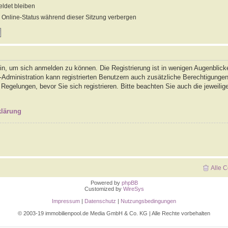
det bleiben
Online-Status während dieser Sitzung verbergen
in, um sich anmelden zu können. Die Registrierung ist in wenigen Augenblicke
-Administration kann registrierten Benutzern auch zusätzliche Berechtigunge
gelungen, bevor Sie sich registrieren. Bitte beachten Sie auch die jeweilig
klärung
Alle 
Powered by
phpBB
Customized by
WireSys
Impressum
|
Datenschutz
|
Nutzungsbedingungen
© 2003-19 immobilienpool.de Media GmbH & Co. KG | Alle Rechte vorbehalten