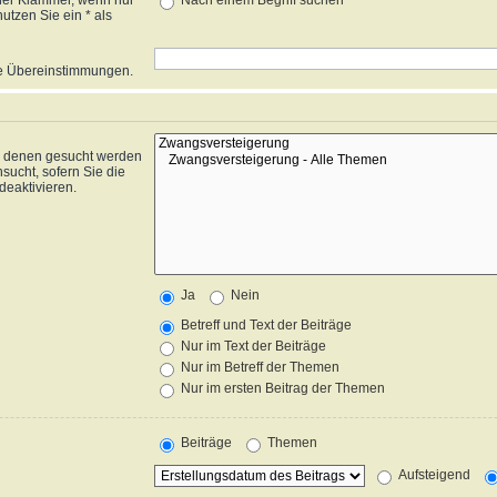
ner Klammer, wenn nur
Nach einem Begriff suchen
tzen Sie ein * als
ise Übereinstimmungen.
n denen gesucht werden
sucht, sofern Sie die
deaktivieren.
Ja
Nein
Betreff und Text der Beiträge
Nur im Text der Beiträge
Nur im Betreff der Themen
Nur im ersten Beitrag der Themen
Beiträge
Themen
Aufsteigend