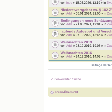
von
Inge
» 15.05.2026, 13:19 » in
Zwa
Niederstwertgebot vs. § 182 Z
von
Addi
» 05.01.2024, 22:00 » in
Zwa
Bedingungen neue Schätzung f
von
Addi
» 21.05.2021, 19:01 » in
Zwa
laufends Aufgebot und Versch
von
Addi
» 07.10.2020, 13:45 » in
Zwa
Weihnachten 2019
von
Addi
» 23.12.2019, 19:08 » in
Zwa
Weihnachten 2016
von
Addi
» 24.12.2016, 14:02 » in
Zwa
Beiträge der le
Zur erweiterten Suche
Foren-Übersicht