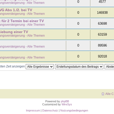
0
4577
ngsversteigerung - Alle Themen
VG Abs 1./2. bei TV
0
146938
ngsversteigerung - Alle Themen
ür 2 Termin bei einer TV
0
63698
ngsversteigerung - Alle Themen
iebung einer TV
0
63159
ngsversteigerung - Alle Themen
0
89596
ngsversteigerung - Alle Themen
0
92018
ngsversteigerung - Alle Themen
tzten Zeit anzeigen
Alle 
Powered by
phpBB
Customized by
WireSys
Impressum
|
Datenschutz
|
Nutzungsbedingungen