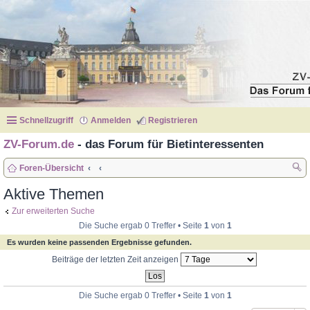
Schnellzugriff
Anmelden
Registrieren
ZV-Forum.de
- das Forum für Bietinteressenten
Foren-Übersicht
uc
Aktive Themen
he
Zur erweiterten Suche
Die Suche ergab 0 Treffer • Seite
1
von
1
Es wurden keine passenden Ergebnisse gefunden.
Beiträge der letzten Zeit anzeigen
Die Suche ergab 0 Treffer • Seite
1
von
1