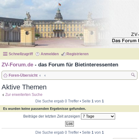
Schnellzugriff
Anmelden
Registrieren
ZV-Forum.de
- das Forum für Bietinteressenten
Foren-Übersicht
uc
Aktive Themen
he
Zur erweiterten Suche
Die Suche ergab 0 Treffer • Seite
1
von
1
Es wurden keine passenden Ergebnisse gefunden.
Beiträge der letzten Zeit anzeigen
Die Suche ergab 0 Treffer • Seite
1
von
1