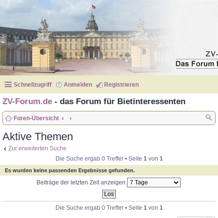
Schnellzugriff
Anmelden
Registrieren
ZV-Forum.de
- das Forum für Bietinteressenten
Foren-Übersicht
uc
Aktive Themen
he
Zur erweiterten Suche
Die Suche ergab 0 Treffer • Seite
1
von
1
Es wurden keine passenden Ergebnisse gefunden.
Beiträge der letzten Zeit anzeigen
Die Suche ergab 0 Treffer • Seite
1
von
1