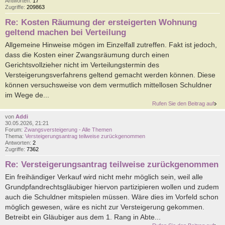
Antworten:
17
Zugriffe:
209863
Re: Kosten Räumung der ersteigerten Wohnung
geltend machen bei Verteilung
Allgemeine Hinweise mögen im Einzelfall zutreffen. Fakt ist jedoch,
dass die Kosten einer Zwangsräumung durch einen
Gerichtsvollzieher nicht im Verteilungstermin des
Versteigerungsverfahrens geltend gemacht werden können. Diese
können versuchsweise von dem vermutlich mittellosen Schuldner
im Wege de...
Rufen Sie den Beitrag auf
von
Addi
30.05.2026, 21:21
Forum:
Zwangsversteigerung - Alle Themen
Thema:
Versteigerungsantrag teilweise zurückgenommen
Antworten:
2
Zugriffe:
7362
Re: Versteigerungsantrag teilweise zurückgenommen
Ein freihändiger Verkauf wird nicht mehr möglich sein, weil alle
Grundpfandrechtsgläubiger hiervon partizipieren wollen und zudem
auch die Schuldner mitspielen müssen. Wäre dies im Vorfeld schon
möglich gewesen, wäre es nicht zur Versteigerung gekommen.
Betreibt ein Gläubiger aus dem 1. Rang in Abte...