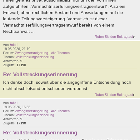
Ihnen geht es privat ausschließlich nur um den von ihnen
aufgeführten „Vermächtniserfüllungsvertragsentwurf“. Also ein
Entwurf, ohne rechtlichen Bestand und Auswirkungen auf die
laufende Teilungsversteigerung. Vermutlich ist dieser
Vermächtniserfüllungsvertragsentwurf bereits von einem
Rechtsanwalt ...
Rufen Sie den Beitrag auf
von
Addi
19.05.2026, 21:10
Forum:
Zwangsversteigerung - Alle Themen
Thema:
Vollstreckungserinnerung
Antworten:
9
Zugriffe:
17190
Re: Vollstreckungserinnerung
Ich denke doch, soweit über die angegriffene Entscheidung noch
nicht abschließend entschieden worden ist….
Rufen Sie den Beitrag auf
von
Addi
19.05.2026, 16:55
Forum:
Zwangsversteigerung - Alle Themen
Thema:
Vollstreckungserinnerung
Antworten:
9
Zugriffe:
17190
Re: Vollstreckungserinnerung