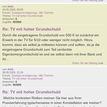
Rufen Sie den Beitrag auf
von
Addi
29.05.2026, 09:55
Forum:
Zwangsversteigerung - Alle Themen
Thema:
TV mit hoher Grundschuld
Antworten:
6
Zugriffe:
493999
Re: TV mit hoher Grundschuld
Durch die eingetragene Grundschuld von 500 K ist zunächst ein
Erwerb in der TV für 5/10 oder weniger nicht möglich. Hinzu
kommt, dass sie selbst ja mitbieten können und sollten, da ja die
eingetragene Grundschuld zum Teil verdeckte
Eigentümergrundschuld ist und sie selbst dann mit ihrer Bank und
ihr...
Rufen Sie den Beitrag auf
von
Addi
28.05.2026, 21:29
Forum:
Zwangsversteigerung - Alle Themen
Thema:
TV mit hoher Grundschuld
Antworten:
6
Zugriffe:
493999
Re: TV mit hoher Grundschuld
.Welche konkreten Risiken meinen Sie hier aus Ihrer
Praxiserfahrung typischerweise in einer Konstellation wie meiner?