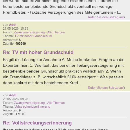
ich würde aktuell vor allem folgende Risiken sehen: - durch die
hohe bestehenbleibende Grundschuld eventuell nur wenige
Fremdbieter, - taktische Verzögerungen des Miteigentümers - l...
Rufen Sie den Beitrag auf
von
Addi
27.05.2026, 10:23
Forum:
Zwangsversteigerung - Alle Themen
Thema:
TV mit hoher Grundschuld
Antworten:
6
Zugriffe:
493999
Re: TV mit hoher Grundschuld
Es gilt die Lösung zur Annahme A: Meine konkreten Fragen an die
Experten hier: 1. Wie läuft das bei einer Teilungsversteigerung mit
bestehenbleibender Grundschuld praktisch wirklich ab? 2. Wenn
ein Fremdbieter z. B. wirtschaftlich 510k ersteigert: * Was passiert
dann konkret mit dem bestehenden Kred...
Rufen Sie den Beitrag auf
von
Addi
20.05.2026, 09:28
Forum:
Zwangsversteigerung - Alle Themen
Thema:
Vollstreckungserinnerung
Antworten:
9
Zugriffe:
17190
Re: Vollstreckungserinnerung