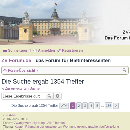
Schnellzugriff
Anmelden
Registrieren
ZV-Forum.de
- das Forum für Bietinteressenten
Foren-Übersicht
uc
Die Suche ergab 1354 Treffer
he
Zur erweiterten Suche
Die Suche ergab 1354 Treffer
1
2
3
4
5
…
136
von
Addi
23.06.2026, 18:08
Forum:
Zwangsversteigerung - Alle Themen
Thema:
Kosten Räumung der ersteigerten Wohnung geltend machen bei Verteilung