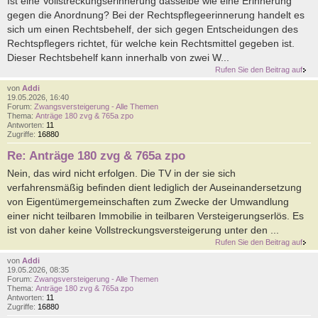
Ist eine Vollstreckungserinnerung dasselbe wie eine Erinnerung
gegen die Anordnung? Bei der Rechtspflegeerinnerung handelt es
sich um einen Rechtsbehelf, der sich gegen Entscheidungen des
Rechtspflegers richtet, für welche kein Rechtsmittel gegeben ist.
Dieser Rechtsbehelf kann innerhalb von zwei W...
Rufen Sie den Beitrag auf
von
Addi
19.05.2026, 16:40
Forum:
Zwangsversteigerung - Alle Themen
Thema:
Anträge 180 zvg & 765a zpo
Antworten:
11
Zugriffe:
16880
Re: Anträge 180 zvg & 765a zpo
Nein, das wird nicht erfolgen. Die TV in der sie sich
verfahrensmäßig befinden dient lediglich der Auseinandersetzung
von Eigentümergemeinschaften zum Zwecke der Umwandlung
einer nicht teilbaren Immobilie in teilbaren Versteigerungserlös. Es
ist von daher keine Vollstreckungsversteigerung unter den ...
Rufen Sie den Beitrag auf
von
Addi
19.05.2026, 08:35
Forum:
Zwangsversteigerung - Alle Themen
Thema:
Anträge 180 zvg & 765a zpo
Antworten:
11
Zugriffe:
16880