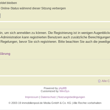
det bleiben
Online-Status während dieser Sitzung verbergen
in, um sich anmelden zu können. Die Registrierung ist in wenigen Augenblicke
-Administration kann registrierten Benutzern auch zusätzliche Berechtigunge
gelungen, bevor Sie sich registrieren. Bitte beachten Sie auch die jeweilig
klärung
Alle 
Powered by
phpBB
Customized by
WireSys
Impressum
|
Datenschutz
|
Nutzungsbedingungen
© 2003-19 immobilienpool.de Media GmbH & Co. KG | Alle Rechte vorbehalten