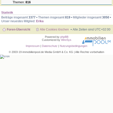
Themen:
816
Statistik
Beiträge insgesamt
3377
• Themen insgesamt
819
• Mitglieder insgesamt
3050
•
Unser neuestes Mitglied:
Erika
Foren-Übersicht
Alle Cookies löschen
Alle Zeiten sind
UTC+02:00
Powered by
phpBB
Customized by
WireSys
Impressum
|
Datenschutz
|
Nutzungsbedingungen
© 2003-19 immobilienpool.de Media GmbH & Co. KG | Alle Rechte vorbehalten