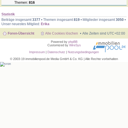
Themen:
816
Statistik
Beiträge insgesamt
3377
• Themen insgesamt
819
• Mitglieder insgesamt
3050
•
Unser neuestes Mitglied:
Erika
Foren-Übersicht
Alle Cookies löschen
Alle Zeiten sind
UTC+02:00
Powered by
phpBB
Customized by
WireSys
Impressum
|
Datenschutz
|
Nutzungsbedingungen
© 2003-19 immobilienpool.de Media GmbH & Co. KG | Alle Rechte vorbehalten