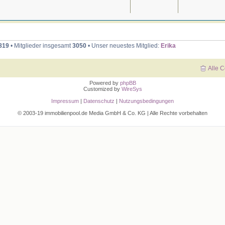
819
• Mitglieder insgesamt
3050
• Unser neuestes Mitglied:
Erika
Alle 
Powered by
phpBB
Customized by
WireSys
Impressum
|
Datenschutz
|
Nutzungsbedingungen
© 2003-19 immobilienpool.de Media GmbH & Co. KG | Alle Rechte vorbehalten