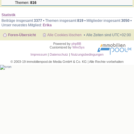
Themen:
816
Statistik
Beiträge insgesamt
3377
• Themen insgesamt
819
• Mitglieder insgesamt
3050
•
Unser neuestes Mitglied:
Erika
Foren-Übersicht
Alle Cookies löschen
Alle Zeiten sind
UTC+02:00
Powered by
phpBB
Customized by
WireSys
Impressum
|
Datenschutz
|
Nutzungsbedingungen
© 2003-19 immobilienpool.de Media GmbH & Co. KG | Alle Rechte vorbehalten