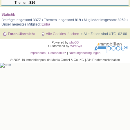
Themen:
816
Statistik
Beiträge insgesamt
3377
• Themen insgesamt
819
• Mitglieder insgesamt
3050
•
Unser neuestes Mitglied:
Erika
Foren-Übersicht
Alle Cookies löschen
Alle Zeiten sind
UTC+02:00
Powered by
phpBB
Customized by
WireSys
Impressum
|
Datenschutz
|
Nutzungsbedingungen
© 2003-19 immobilienpool.de Media GmbH & Co. KG | Alle Rechte vorbehalten